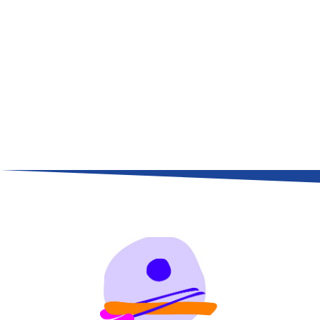
Formulari di iscrizione
Colonia estiva 10-15 anni
Attività giovanile
Allenamenti
Regate
Campi di allenamento
Corsi e uscite per adulti
Corsi Team Building
Il nostro sport